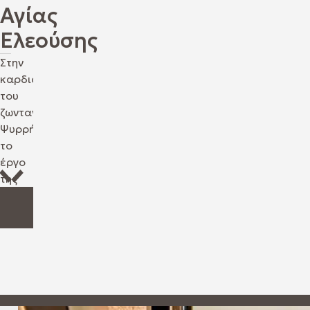
Αγίας
Ελεούσης
Στην
καρδιά
του
ζωντανού
Ψυρρή,
το
έργο
της
Αγίας
Ελεούσης
7
μετέτρεψε
ένα
βιομηχανικό
κτίριο