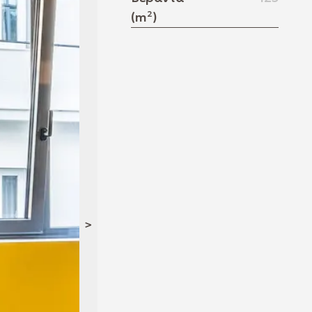
(m²)
>
<