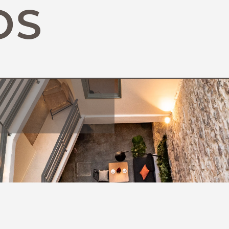
σης
ν