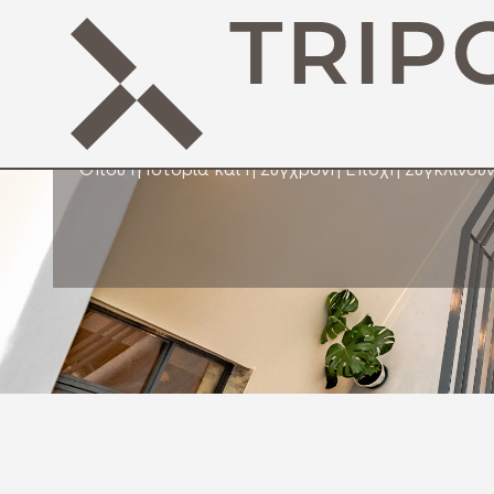
Αγίας Ελεού
Όπου η Ιστορία και η Σύγχρονη Εποχή Συγκλίνου