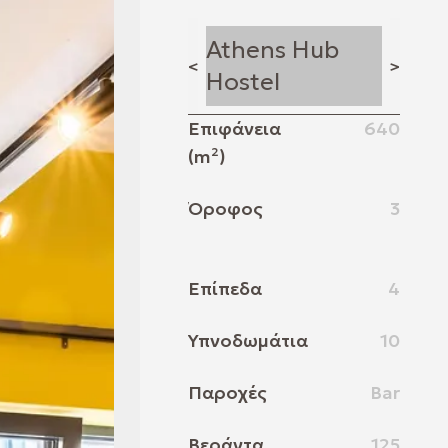
Athens Hub
<
>
Hostel
Επιφάνεια
640
(m²)
Όροφος
3
Επίπεδα
4
Υπνοδωμάτια
10
Παροχές
Bar
Βεράντα
125